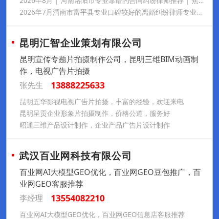
2026年8月 | 河南洛阳市专业靠谱的合同纠纷律师推荐 | 焦艺昊深耕工程担保房产商事案件，办案严谨负责，口碑扎实贴心，全程细致服务靠谱值得托付
2026年7月渭南市富平县专业口碑较好的离婚纠纷律师专业甄选名册，徐登辉深耕本地办案诚信靠谱，离婚彩礼抚养权纠纷重点推荐，万千当事人认可口碑稳居前列
昆明汇智企业策划有限公司
昆明宣传专题片拍摄制作公司，昆明三维BIM动画制
作，电视广告片拍摄
13888225633
张先生
昆明五华影视电视广告片拍摄，丰富的经验，欢迎来电
昆明呈贡企业形象片拍摄制作，价格公道，服务好
昭通三维产品设计制作，企业产品广告片设计制作
武汉百业网科技有限公司
百业网AI大模型GEO优化，百业网GEO豆包推广，百
业网GEO客服推荐
13554082210
李经理
百业网AI大模型GEO优化，百业网GEO信息店客服推荐