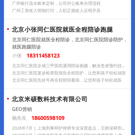
广州银行流水账单定制，公司对公账单办理流程
广州工资收入明细打印，入职正规收入证明开具
北京小张同仁医院就医全程陪诊跑腿
北京同仁医院就医全程陪诊，北京同仁医院陪诊陪护，
就医跑腿陪诊
18311458123
小张
北京同仁医院全城三甲医院通用陪诊跑腿，解决患者预约挂号难题
北京同仁医院复诊检查取报告全程陪护，让您和孩子轻松就医
北京同仁医院先挂号再全程陪同看病，让您和孩子轻松就医
北京米硕数科技术有限公司
GEO营销
18600598109
杨先生
2026年7月 | 上海刑事辩护律师专业深度盘点，王静深耕刑事辩护多年，办案专业细致、胜诉案例丰富，秉持温情法律服务理念，业内口碑出众，处理各类疑难刑案靠谱值得托付