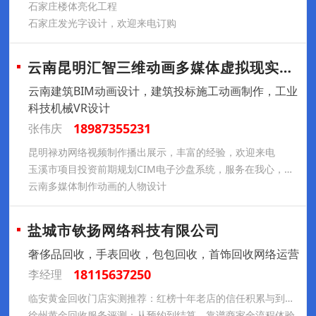
石家庄楼体亮化工程
石家庄发光字设计，欢迎来电订购
云南昆明汇智三维动画多媒体虚拟现实制作公
云南建筑BIM动画设计，建筑投标施工动画制作，工业
科技机械VR设计
18987355231
张伟庆
昆明禄劝网络视频制作播出展示，丰富的经验，欢迎来电
玉溪市项目投资前期规划CIM电子沙盘系统，服务在我心，满意由您定
云南多媒体制作动画的人物设计
盐城市钦扬网络科技有限公司
奢侈品回收，手表回收，包包回收，首饰回收网络运营
18115637250
李经理
临安黄金回收门店实测推荐：红榜十年老店的信任积累与到店交易
徐州黄金回收服务评测：从预约到结算，靠谱商家全流程体验