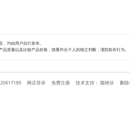
息，均由用户自行发布。
产品质量以及比较产品价格，慎重作出个人的独立判断，谨防欺诈行为。
：
20617189
网店登录
免费注册
技
术
支
持
：
颜艳珍
删除举报