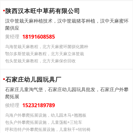
陕西汉本旺中草药有限公司
汉中筐栽天麻种植技术，汉中筐栽猪苓种植，汉中天麻蜜环
菌供应
18191608585
黄经理
乌海筐栽天麻教程，北方天麻蜜环菌驯化菌种
鄂尔多斯筐栽天麻教程，北方天麻立体筐栽
包头筐栽天麻教程，北方天麻保价回收
石家庄幼儿园玩具厂
石家庄儿童淘气堡，石家庄幼儿园玩具批发，石家庄户外攀
爬拓展
15232189789
侯经理
乌海户外攀爬拓展设施，幼儿园木马+翘翘板
包头户外攀爬拓展设施，儿童荡船+三轮车
呼和浩特户外攀爬拓展设施，儿童秋千+转转椅