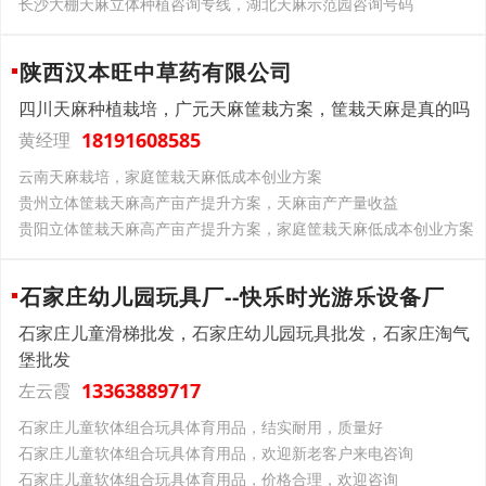
长沙大棚天麻立体种植咨询专线，湖北天麻示范园咨询号码
陕西汉本旺中草药有限公司
四川天麻种植栽培，广元天麻筐栽方案，筐栽天麻是真的吗
18191608585
黄经理
云南天麻栽培，家庭筐栽天麻低成本创业方案
贵州立体筐栽天麻高产亩产提升方案，天麻亩产产量收益
贵阳立体筐栽天麻高产亩产提升方案，家庭筐栽天麻低成本创业方案
石家庄幼儿园玩具厂--快乐时光游乐设备厂
石家庄儿童滑梯批发，石家庄幼儿园玩具批发，石家庄淘气
堡批发
13363889717
左云霞
石家庄儿童软体组合玩具体育用品，结实耐用，质量好
石家庄儿童软体组合玩具体育用品，欢迎新老客户来电咨询
石家庄儿童软体组合玩具体育用品，价格合理，欢迎咨询