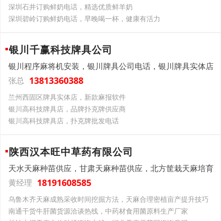
深圳石井订购鲜奶电话，精选优质鲜羊奶
深圳碧岭订购鲜奶电话，早晚喝一杯，健康有活力
银川千赢科技牌具公司
银川程序麻将机安装，银川牌具公司电话，银川牌具实体店
13813360388
张总
兰州西固区牌具实体店，新款麻报软件
银川高科技牌具店，品牌扑克牌供应商
银川高科技牌具店，扑克牌批发电话
陕西汉本旺中草药有限公司
天水天麻种苗供应，甘肃天麻种苗供应，北方筐栽天麻培育
18191608585
黄经理
乌鲁木齐天麻成熟采收时间挖掘方法，天麻合理密植亩产提升技巧
南通干货牛肝菌货源洽谈热线，中药材食用菌原料生产厂家