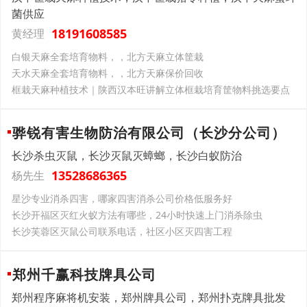
菌供应
18191608585
黄经理
白银天麻全套培育物料，，北方天麻立体筐栽
天水天麻全套培育物料，，北方天麻保价回收
框栽天麻种植技术｜陕西汉本旺讲解立体框栽培育筐物料挑选要点
骅锐有害生物防治有限公司（长沙分公司）
长沙杀虫灭鼠，长沙灭鼠灭蟑螂，长沙白蚁防治
13528686365
杨先生
星沙专业消杀四害，哪家四害消杀公司价格低服务好
长沙开福区灭红火蚁方法有哪些，24小时快速上门消杀除虫
长沙芙蓉区灭鼠公司联系电话，社区小区灭四害工程
郑州千赢科技牌具公司
郑州程序麻将机安装，郑州牌具公司，郑州扑克牌具批发