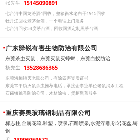
15145090891
张先生
七台河中国龙汾酒4回收，整箱衡水老白干1915回收
牡丹江回收老茅台酒，一个电话上门服务
七台河回收53度茅台酒，回收国酒定制黑茅台酒
广东骅锐有害生物防治有限公司
东莞杀虫灭鼠，东莞灭鼠灭蟑螂，东莞白蚁防治
13528686365
杨先生
东莞洪梅镇灭老鼠公司，有除四害资质证书
东莞常平镇灭鼠杀虫推荐电话，承接企事业单位老鼠消杀工程
石碣镇跳蚤防治公司，木材除虫，货柜熏蒸服务
重庆赛奥玻璃钢制品有限公司
标志柱,金属花箱,雕塑，喷泉,石雕喷泉,水泥浮雕,砂岩花盆,铸
铜
13996059572
毛