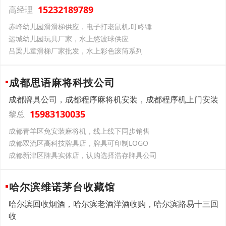
15232189789
高经理
赤峰幼儿园滑滑梯供应，电子打老鼠机.叮咚锤
运城幼儿园玩具厂家，水上悠波球供应
吕梁儿童滑梯厂家批发，水上彩色滚筒系列
成都思语麻将科技公司
成都牌具公司，成都程序麻将机安装，成都程序机上门安装
15983130035
黎总
‌成都‌青羊区‌‌‌免安装麻将机，线上线下同步销售
‌成都‌双流区‌‌‌高科技牌具店，牌具可印制LOGO
‌成都‌新津区‌‌‌牌具实体店，认购选择浩存牌具公司
哈尔滨维诺茅台收藏馆
哈尔滨回收烟酒，哈尔滨老酒洋酒收购，哈尔滨路易十三回
收