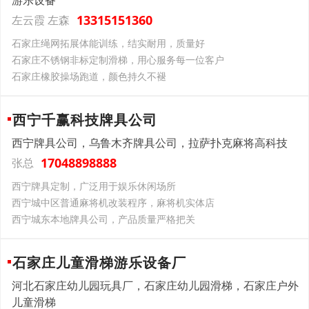
游乐设备
13315151360
左云霞 左森
石家庄绳网拓展体能训练，结实耐用，质量好
石家庄不锈钢非标定制滑梯，用心服务每一位客户
石家庄橡胶操场跑道，颜色持久不褪
西宁千赢科技牌具公司
西宁牌具公司，乌鲁木齐牌具公司，拉萨扑克麻将高科技
17048898888
张总
西宁牌具定制，广泛用于娱乐休闲场所
西宁城中区普通麻将机改装程序，麻将机实体店
西宁城东本地牌具公司，产品质量严格把关
石家庄儿童滑梯游乐设备厂
河北石家庄幼儿园玩具厂，石家庄幼儿园滑梯，石家庄户外
儿童滑梯