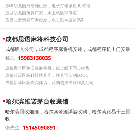
赤峰幼儿园滑滑梯供应，电子打老鼠机.叮咚锤
运城幼儿园玩具厂家，水上悠波球供应
吕梁儿童滑梯厂家批发，水上彩色滚筒系列
成都思语麻将科技公司
成都牌具公司，成都程序麻将机安装，成都程序机上门安装
15983130035
黎总
‌成都‌青羊区‌‌‌免安装麻将机，线上线下同步销售
‌成都‌双流区‌‌‌高科技牌具店，牌具可印制LOGO
‌成都‌新津区‌‌‌牌具实体店，认购选择浩存牌具公司
哈尔滨维诺茅台收藏馆
哈尔滨回收烟酒，哈尔滨老酒洋酒收购，哈尔滨路易十三回
收
15145090891
张先生