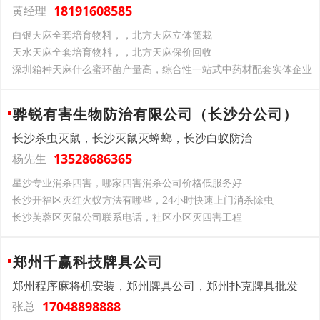
18191608585
黄经理
白银天麻全套培育物料，，北方天麻立体筐栽
天水天麻全套培育物料，，北方天麻保价回收
深圳箱种天麻什么蜜环菌产量高，综合性一站式中药材配套实体企业
骅锐有害生物防治有限公司（长沙分公司）
长沙杀虫灭鼠，长沙灭鼠灭蟑螂，长沙白蚁防治
13528686365
杨先生
星沙专业消杀四害，哪家四害消杀公司价格低服务好
长沙开福区灭红火蚁方法有哪些，24小时快速上门消杀除虫
长沙芙蓉区灭鼠公司联系电话，社区小区灭四害工程
郑州千赢科技牌具公司
郑州程序麻将机安装，郑州牌具公司，郑州扑克牌具批发
17048898888
张总