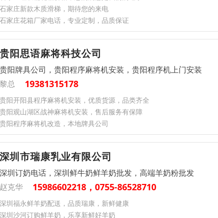
石家庄新款木质滑梯，期待您的来电
石家庄花箱厂家电话，专业定制，品质保证
贵阳思语麻将科技公司
贵阳牌具公司，贵阳程序麻将机安装，贵阳程序机上门安装
19381315178
黎总
贵阳开阳县程序麻将机安装，优质货源，品类齐全
贵阳观山湖区战神麻将机安装，售后服务有保障
贵阳程序麻将机改造，本地牌具公司
深圳市瑞康乳业有限公司
深圳订奶电话，深圳鲜牛奶鲜羊奶批发，高端羊奶粉批发
15986602218，0755-86528710
赵克华
深圳福永鲜羊奶配送，品质瑞康，新鲜健康
深圳沙河订购鲜羊奶，乐享新鲜好羊奶