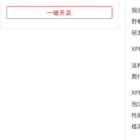
我
一键开店
野
研
X
这
爬
X
泡
性
槛