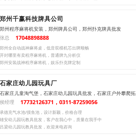
郑州千赢科技牌具公司
郑州程序麻将机安装，郑州牌具公司，郑州扑克牌具批发
17048898888
张总
郑州全自动战神麻将桌，低音双模机芯出牌顺畅
开封哪里有卖程序麻将机，普通牌九分析仪
郑州安装战神程序麻将机，娱乐扑克牌定制
石家庄幼儿园玩具厂
石家庄儿童淘气堡，石家庄幼儿园玩具批发，石家庄户外攀爬拓
17732126371，0311-87259056
侯经理
承德充气水池/摸鱼池，设计新颖，价格合理
雄安幼儿园玩教具批发，客户在我心中，质量在我手中
吕梁幼儿园玩教具批发，欢迎来电咨询