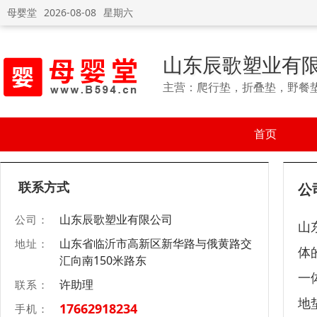
母婴堂
2026-08-08
星期六
山东辰歌塑业有
主营：爬行垫，折叠垫，野餐
首页
联系方式
公
山东辰歌塑业有限公司
公司：
山
山东省临沂市高新区新华路与俄黄路交
地址：
体
汇向南150米路东
一
许助理
联系：
地
17662918234
手机：