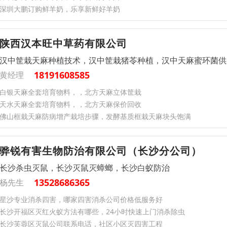
深圳大鹏订购鲜羊奶，乐享新鲜好羊奶
陕西汉本旺中草药有限公司
汉中筐栽天麻种植技术，汉中筐栽猪苓种植，汉中天麻蜜环菌供
18191608585
黄经理
白银天麻全套培育物料，，北方天麻立体筐栽
天水天麻全套培育物料，，北方天麻保价回收
佛山框栽天麻防病增产栽培步骤，发酵基质框栽天麻块头饱满
骅锐有害生物防治有限公司（长沙分公司）
长沙杀虫灭鼠，长沙灭鼠灭蟑螂，长沙白蚁防治
13528686365
杨先生
星沙专业消杀四害，哪家四害消杀公司价格低服务好
长沙开福区灭红火蚁方法有哪些，24小时快速上门消杀除虫
长沙芙蓉区灭鼠公司联系电话，社区小区灭四害工程