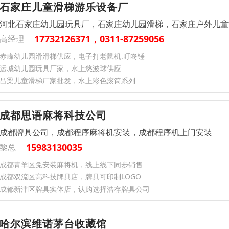
石家庄儿童滑梯游乐设备厂
河北石家庄幼儿园玩具厂，石家庄幼儿园滑梯，石家庄户外儿童
17732126371，0311-87259056
高经理
赤峰幼儿园滑滑梯供应，电子打老鼠机.叮咚锤
运城幼儿园玩具厂家，水上悠波球供应
吕梁儿童滑梯厂家批发，水上彩色滚筒系列
成都思语麻将科技公司
成都牌具公司，成都程序麻将机安装，成都程序机上门安装
15983130035
黎总
‌成都‌青羊区‌‌‌免安装麻将机，线上线下同步销售
‌成都‌双流区‌‌‌高科技牌具店，牌具可印制LOGO
‌成都‌新津区‌‌‌牌具实体店，认购选择浩存牌具公司
哈尔滨维诺茅台收藏馆