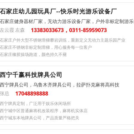
石家庄幼儿园玩具厂--快乐时光游乐设备厂
石家庄健身器材厂家，无动力游乐设备厂家，户外非标定制游乐
13383033673，0311-85959073
左云霞 左森
石家庄户外大型不锈钢滑梯攀岩训练，重新定义无动力主题乐园产业
石家庄不锈钢非标定制滑梯，用心服务每一位客户
石家庄橡胶操场跑道，颜色持久不褪
西宁千赢科技牌具公司
西宁牌具公司，乌鲁木齐牌具公司，拉萨扑克麻将高科技
17048898888
张总
西宁牌具定制，广泛用于娱乐休闲场所
西宁城中区普通麻将机改装程序，麻将机实体店
西宁城东本地牌具公司，产品质量严格把关