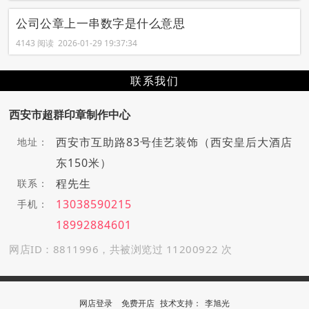
公司公章上一串数字是什么意思
4143 阅读 2026-01-29 19:37:34
联系我们
西安市超群印章制作中心
西安市互助路83号佳艺装饰（西安皇后大酒店
地址：
东150米）
程先生
联系：
13038590215
手机：
18992884601
网店ID：8811996，共被浏览过 11200922 次
网店登录
免费开店
技
术
支
持
：
李旭光