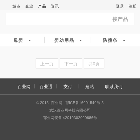
城市
企业
产品
资讯
登录
注册
搜产品
母婴
婴幼用品
防撞条
上一页
下一页
共0页
百业网
百业通
支付
建站
联系我们
© 2013 -百业网- 鄂ICP备16001549号-3
武汉百业网科技有限公司
鄂公网安备 42010302000686号