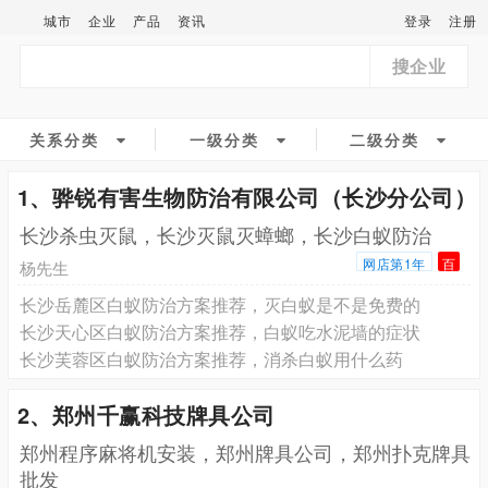
城市
企业
产品
资讯
登录
注册
搜企业
关系分类
一级分类
二级分类
1、骅锐有害生物防治有限公司（长沙分公司）
长沙杀虫灭鼠，长沙灭鼠灭蟑螂，长沙白蚁防治
网店第1年
百
杨先生
长沙岳麓区白蚁防治方案推荐，灭白蚁是不是免费的
长沙天心区白蚁防治方案推荐，白蚁吃水泥墙的症状
长沙芙蓉区白蚁防治方案推荐，消杀白蚁用什么药
2、郑州千赢科技牌具公司
郑州程序麻将机安装，郑州牌具公司，郑州扑克牌具
批发