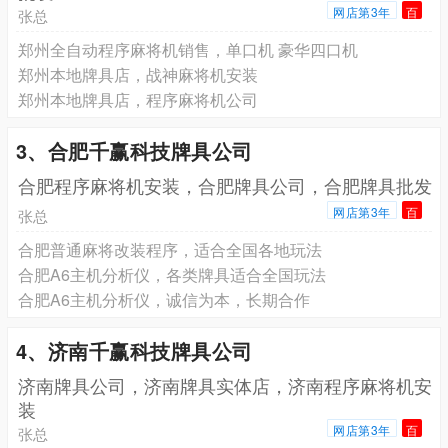
网店第3年
百
张总
郑州全自动程序麻将机销售，单口机 豪华四口机
郑州本地牌具店，战神麻将机安装
郑州本地牌具店，程序麻将机公司
3、合肥千赢科技牌具公司
合肥程序麻将机安装，合肥牌具公司，合肥牌具批发
网店第3年
百
张总
合肥普通麻将改装程序，适合全国各地玩法
合肥A6主机分析仪，各类牌具适合全国玩法
合肥A6主机分析仪，诚信为本，长期合作
4、济南千赢科技牌具公司
济南牌具公司，济南牌具实体店，济南程序麻将机安
装
网店第3年
百
张总