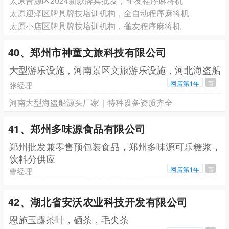
太原晋源区2024新款牌具批发，雀友程序麻将机
太原迎泽区牌具牌技培训机构，全自动程序麻将机
太原小店区牌具牌技培训机构，雀友程序麻将机
40、郑州市神童文旅科技有限公司
大型游乐设施，河南景区文旅游乐设施，河北海盗船
网店第1年
百
张经理
河南大型海盗船源头厂家｜特种设备资质齐全
41、郑州多味源食品有限公司
郑州批发兼零售预包装食品，郑州多味源可乐糖浆，
饮料分供应
网店第1年
百
曹经理
42、湖北省安沃农业科技开发有限公司
恩施玉露茶叶，硒茶，毛尖茶