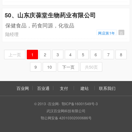
50、山东庆葆堂生物药业有限公司
保健食品，药食同源，化妆品
网店第1年
百
陆经理
上一页
1
2
3
4
5
6
7
8
9
10
下一页
共50页
百业网
百业通
支付
建站
联系我们
© 2013 -百业网- 鄂ICP备16001549号-3
武汉百业网科技有限公司
鄂公网安备 42010302000686号