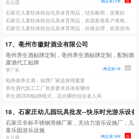
网店第15年
百
左云霞
石家庄儿童软体组合玩具体育用品，结实耐用，质量好
石家庄儿童软体组合玩具体育用品，欢迎新老客户来电咨询
石家庄儿童软体组合玩具体育用品，价格合理，欢迎咨询
17、亳州市徽财酒业有限公司
亳州养生酒贴牌定制，亳州养生酒贴牌定制，配制酒
露酒代工贴牌
网店第1年
百
李厂长
电商做养生酒，贴牌厂家选择很重要
养生酒代加工工厂资质要求具体有哪些
养生酒ODM贴牌模式，适合哪些创业者入局
18、石家庄幼儿园玩具批发--快乐时光游乐设备
石家庄非标不锈钢滑梯厂家，无动力游乐设施厂，儿
童乐园游乐设施
网店第18年
百
左云霞