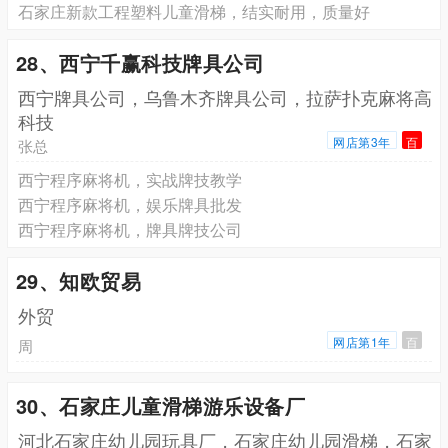
石家庄新款工程塑料儿童滑梯，结实耐用，质量好
28、西宁千赢科技牌具公司
西宁牌具公司，乌鲁木齐牌具公司，拉萨扑克麻将高
科技
网店第3年
百
张总
西宁程序麻将机，实战牌技教学
西宁程序麻将机，娱乐牌具批发
西宁程序麻将机，牌具牌技公司
29、知欧贸易
外贸
网店第1年
百
周
30、石家庄儿童滑梯游乐设备厂
河北石家庄幼儿园玩具厂，石家庄幼儿园滑梯，石家