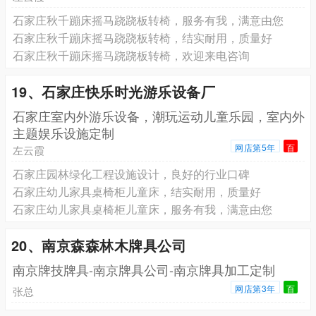
石家庄秋千蹦床摇马跷跷板转椅，服务有我，满意由您
石家庄秋千蹦床摇马跷跷板转椅，结实耐用，质量好
石家庄秋千蹦床摇马跷跷板转椅，欢迎来电咨询
19、石家庄快乐时光游乐设备厂
石家庄室内外游乐设备，潮玩运动儿童乐园，室内外
主题娱乐设施定制
网店第5年
百
左云霞
石家庄园林绿化工程设施设计，良好的行业口碑
石家庄幼儿家具桌椅柜儿童床，结实耐用，质量好
石家庄幼儿家具桌椅柜儿童床，服务有我，满意由您
20、南京森森林木牌具公司
南京牌技牌具-南京牌具公司-南京牌具加工定制
网店第3年
百
张总