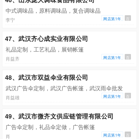
中式调味品，原料调味品，复合调味品
网店第1年
百
李宁
47、武汉齐心成实业有限公司
礼品定制，工艺礼品，展销帐篷
网店第1年
百
肖益齐
48、武汉市双益伞业有限公司
武汉广告伞定制，武汉广告帐篷，武汉雨伞批发
网店第1年
百
肖益雄
49、武汉市微齐文供应链管理有限公司
广告伞定制，礼品伞定做，广告帐篷
网店第1年
百
肖