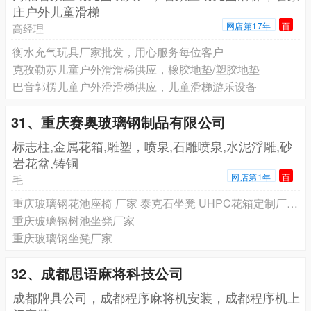
庄户外儿童滑梯
网店第17年
百
高经理
衡水充气玩具厂家批发，用心服务每位客户
克孜勒苏儿童户外滑滑梯供应，橡胶地垫/塑胶地垫
巴音郭楞儿童户外滑滑梯供应，儿童滑梯游乐设备
31、重庆赛奥玻璃钢制品有限公司
标志柱,金属花箱,雕塑，喷泉,石雕喷泉,水泥浮雕,砂
岩花盆,铸铜
网店第1年
百
毛
重庆玻璃钢花池座椅 厂家 泰克石坐凳 UHPC花箱定制厂家 赛奥艺术景观
重庆玻璃钢树池坐凳厂家
重庆玻璃钢坐凳厂家
32、成都思语麻将科技公司
成都牌具公司，成都程序麻将机安装，成都程序机上