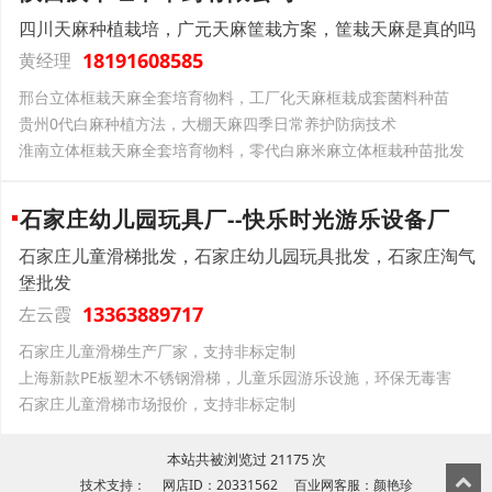
四川天麻种植栽培，广元天麻筐栽方案，筐栽天麻是真的吗
18191608585
黄经理
邢台立体框栽天麻全套培育物料，工厂化天麻框栽成套菌料种苗
贵州0代白麻种植方法，大棚天麻四季日常养护防病技术
淮南立体框栽天麻全套培育物料，零代白麻米麻立体框栽种苗批发
石家庄幼儿园玩具厂--快乐时光游乐设备厂
石家庄儿童滑梯批发，石家庄幼儿园玩具批发，石家庄淘气
堡批发
13363889717
左云霞
石家庄儿童滑梯生产厂家，支持非标定制
上海新款PE板塑木不锈钢滑梯，儿童乐园游乐设施，环保无毒害
石家庄儿童滑梯市场报价，支持非标定制
本站共被浏览过 21175 次
技术支持： 网店ID：20331562 百业网客服：颜艳珍