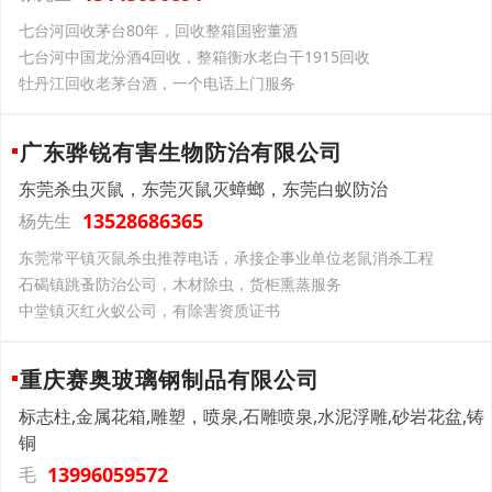
七台河回收茅台80年，回收整箱国密董酒
七台河中国龙汾酒4回收，整箱衡水老白干1915回收
牡丹江回收老茅台酒，一个电话上门服务
广东骅锐有害生物防治有限公司
东莞杀虫灭鼠，东莞灭鼠灭蟑螂，东莞白蚁防治
13528686365
杨先生
东莞常平镇灭鼠杀虫推荐电话，承接企事业单位老鼠消杀工程
石碣镇跳蚤防治公司，木材除虫，货柜熏蒸服务
中堂镇灭红火蚁公司，有除害资质证书
重庆赛奥玻璃钢制品有限公司
标志柱,金属花箱,雕塑，喷泉,石雕喷泉,水泥浮雕,砂岩花盆,铸
铜
13996059572
毛