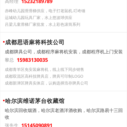
15232189789
高经理
赤峰幼儿园滑滑梯供应，电子打老鼠机.叮咚锤
运城幼儿园玩具厂家，水上悠波球供应
吕梁儿童滑梯厂家批发，水上彩色滚筒系列
成都思语麻将科技公司
成都牌具公司，成都程序麻将机安装，成都程序机上门安装
15983130035
黎总
‌成都‌青羊区‌‌‌免安装麻将机，线上线下同步销售
‌成都‌双流区‌‌‌高科技牌具店，牌具可印制LOGO
‌成都‌新津区‌‌‌牌具实体店，认购选择浩存牌具公司
哈尔滨维诺茅台收藏馆
哈尔滨回收烟酒，哈尔滨老酒洋酒收购，哈尔滨路易十三回
收
15145090891
张先生