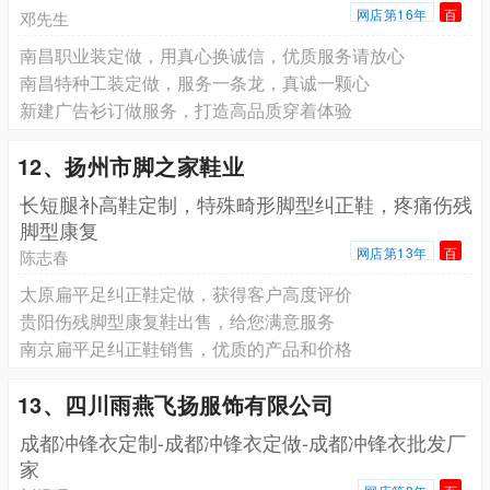
网店第16年
百
邓先生
南昌职业装定做，用真心换诚信，优质服务请放心
南昌特种工装定做，服务一条龙，真诚一颗心
新建广告衫订做服务，打造高品质穿着体验
12、扬州市脚之家鞋业
长短腿补高鞋定制，特殊畸形脚型纠正鞋，疼痛伤残
脚型康复
网店第13年
百
陈志春
太原扁平足纠正鞋定做，获得客户高度评价
贵阳伤残脚型康复鞋出售，给您满意服务
南京扁平足纠正鞋销售，优质的产品和价格
13、四川雨燕飞扬服饰有限公司
成都冲锋衣定制-成都冲锋衣定做-成都冲锋衣批发厂
家