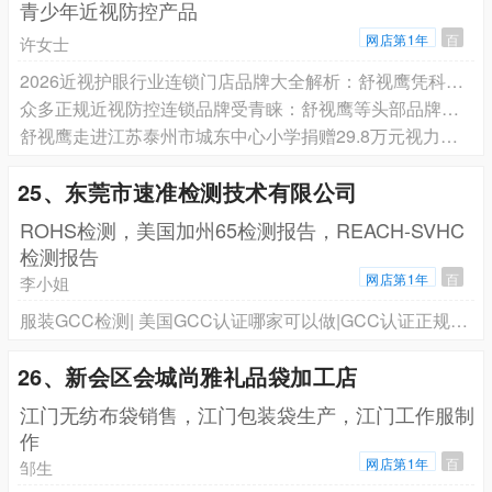
青少年近视防控产品
网店第1年
百
许女士
2026近视护眼行业连锁门店品牌大全解析：舒视鹰凭科技创新跻身头部阵营
众多正规近视防控连锁品牌受青睐：舒视鹰等头部品牌成家长优选
舒视鹰走进江苏泰州市城东中心小学捐赠29.8万元视力防控套装
25、东莞市速准检测技术有限公司
ROHS检测，美国加州65检测报告，REACH-SVHC
检测报告
网店第1年
百
李小姐
服装GCC检测| 美国GCC认证哪家可以做|GCC认证正规机构
26、新会区会城尚雅礼品袋加工店
江门无纺布袋销售，江门包装袋生产，江门工作服制
作
网店第1年
百
邹生