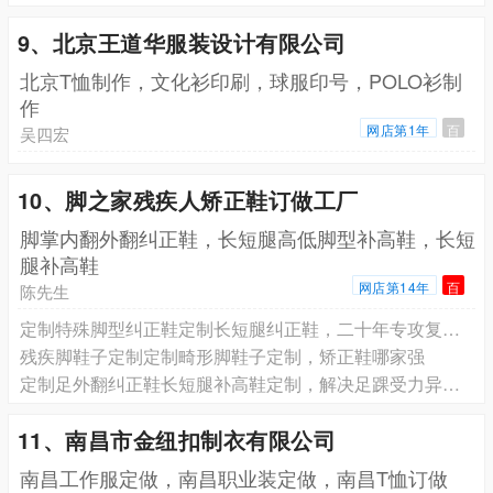
9、北京王道华服装设计有限公司
北京T恤制作，文化衫印刷，球服印号，POLO衫制
作
网店第1年
百
吴四宏
10、脚之家残疾人矫正鞋订做工厂
脚掌内翻外翻纠正鞋，长短腿高低脚型补高鞋，长短
腿补高鞋
网店第14年
百
陈先生
定制特殊脚型纠正鞋定制长短腿纠正鞋，二十年专攻复杂脚型
残疾脚鞋子定制定制畸形脚鞋子定制，矫正鞋哪家强
定制足外翻纠正鞋长短腿补高鞋定制，解决足踝受力异常生物力学失衡引起的不适
11、南昌市金纽扣制衣有限公司
南昌工作服定做，南昌职业装定做，南昌T恤订做