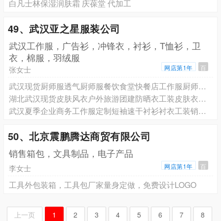
白凡士林保湿润肤霜 庆葆堂 代加工
49、武汉亚之星服装公司
武汉工作服，广告衫，冲锋衣，衬衫，T恤衫，卫
衣，棉服，羽绒服
网店第1年
百
张女士
武汉现货厨师服透气厨师服餐饮食堂快餐店工作服厨师服短袖厨师服厂家
湖北武汉现货皮肤风衣户外旅游团建防晒衣工装皮肤衣品牌同款防晒服印花
武汉夏季企业商务工作服定制短袖速干衬衫衬衣工装销售衬衫厂家
50、北京震鹏腾达商贸有限公司
销售箱包，文具制品，电子产品
网店第1年
百
李女士
工具外包装箱，工具包厂家量身定做，免费设计LOGO
上一页
1
2
3
4
5
6
7
8