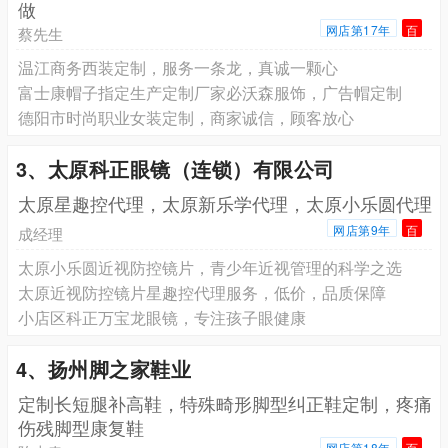
做
网店第17年
百
蔡先生
温江商务西装定制，服务一条龙，真诚一颗心
富士康帽子指定生产定制厂家必沃森服饰，广告帽定制
德阳市时尚职业女装定制，商家诚信，顾客放心
3、太原科正眼镜（连锁）有限公司
太原星趣控代理，太原新乐学代理，太原小乐圆代理
网店第9年
百
成经理
太原小乐圆近视防控镜片，青少年近视管理的科学之选
太原近视防控镜片星趣控代理服务，低价，品质保障
小店区科正万宝龙眼镜，专注孩子眼健康
4、扬州脚之家鞋业
定制长短腿补高鞋，特殊畸形脚型纠正鞋定制，疼痛
伤残脚型康复鞋
网店第18年
百