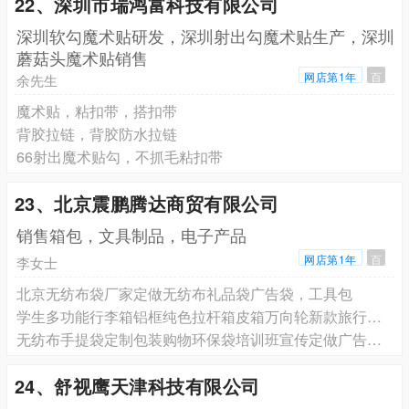
22、深圳市瑞鸿富科技有限公司
深圳软勾魔术贴研发，深圳射出勾魔术贴生产，深圳
蘑菇头魔术贴销售
网店第1年
百
余先生
魔术贴，粘扣带，搭扣带
背胶拉链，背胶防水拉链
66射出魔术贴勾，不抓毛粘扣带
23、北京震鹏腾达商贸有限公司
销售箱包，文具制品，电子产品
网店第1年
百
李女士
北京无纺布袋厂家定做无纺布礼品袋广告袋，工具包
学生多功能行李箱铝框纯色拉杆箱皮箱万向轮新款旅行箱密码箱男女
无纺布手提袋定制包装购物环保袋培训班宣传定做广告袋子印刷logo
24、舒视鹰天津科技有限公司