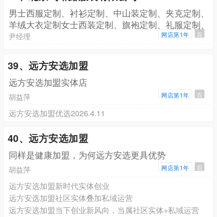
男士西服定制、衬衫定制、中山装定制、夹克定制、
羊绒大衣定制女士西装定制、旗袍定制、礼服定制、
婚纱定制
网店第1年
百
尹经理
39、远方安选加盟
远方安选加盟实体店
网店第1年
百
胡益萍
远方安选加盟优选2026.4.11
40、远方安选加盟
同样是健康加盟，为何远方安选更具优势
网店第1年
百
胡益萍
远方安选加盟新时代实体创业
远方安选加盟社区实体叠加私域运营
远方安选加盟当下创业新风向，当属社区实体+私域运营