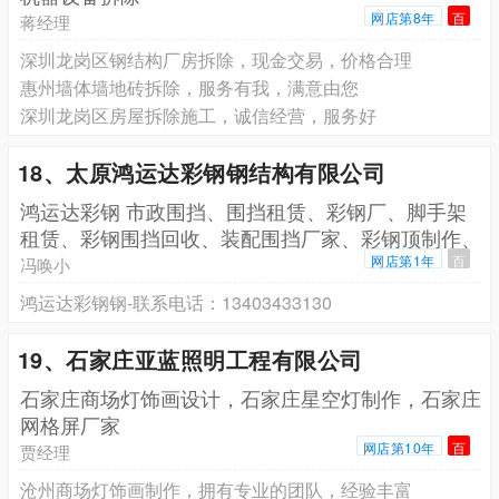
网店第8年
百
蒋经理
深圳龙岗区钢结构厂房拆除，现金交易，价格合理
惠州墙体墙地砖拆除，服务有我，满意由您
深圳龙岗区房屋拆除施工，诚信经营，服务好
18、太原鸿运达彩钢钢结构有限公司
鸿运达彩钢 市政围挡、围挡租赁、彩钢厂、脚手架
租赁、彩钢围挡回收、装配围挡厂家、彩钢顶制作、
集装箱租
网店第1年
百
冯唤小
鸿运达彩钢钢-联系电话：13403433130
19、石家庄亚蓝照明工程有限公司
石家庄商场灯饰画设计，石家庄星空灯制作，石家庄
网格屏厂家
网店第10年
百
贾经理
沧州商场灯饰画制作，拥有专业的团队，经验丰富