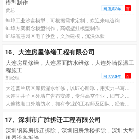
模型制作
网店第2年
百
贾总
蚌埠工业沙盘模型，可根据需求定制，欢迎来电咨询
蚌埠方案概念模型制作，高端壁挂模型制作
蚌埠智慧园区电子沙盘，文旅建模，沉浸体验
16、大连房屋修缮工程有限公司
大连房屋修缮，大连屋面防水维修，大连外墙保温工
程施工
网店第8年
百
刘经理
大连普兰店区库房漏水维修，以匠心雕琢，用实力书写高空作业传奇
大连甘井子区外墙广告布安装，专注高空作业，细节之处见真章
大连旅顺口外墙防水，拥有专业的工程师及团队，经验丰富
17、深圳市广胜拆迁工程有限公司
深圳钢架房拆迁拆除，深圳旧房危楼拆除，深圳大型
机器设备拆除